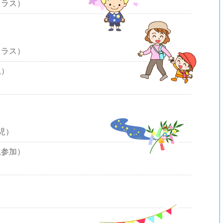
クラス）
）
クラス）
児）
児）
児参加）