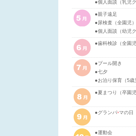
●個人面談（乳児
●親子遠足
●尿検査（全園児
●個人面談（幼児
●歯科検診（全園
●プール開き
●七夕
●お泊り保育（5歳
●夏まつり（卒園
●グランパ
マの日
♥
●運動会